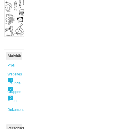
@mwestrup
Aktiv vor
2 Jahren,
3 Monaten
Aktivität
Profil
Websites
0
Freunde
2
Gruppen
0
Foren
Dokumente
Persönlich