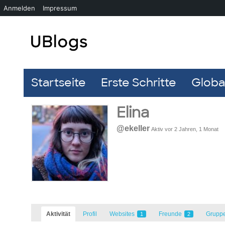
Anmelden
Impressum
Startseite
Erste Schritte
Global
Elina
@ekeller
Aktiv vor 2 Jahren, 1 Monat
Aktivität
Profil
Websites
Freunde
Grupp
1
2