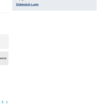
Shibboleth Login
worte
2
»