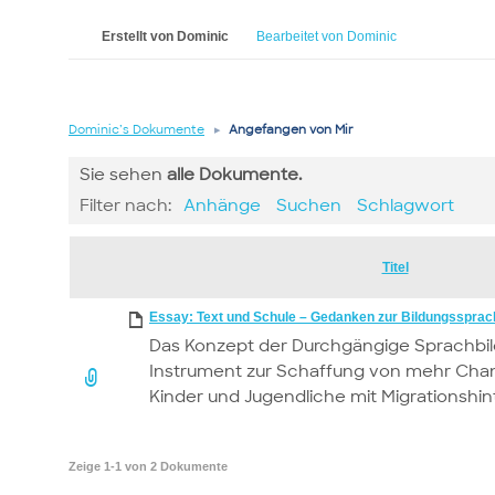
Erstellt von Dominic
Bearbeitet von Dominic
Dominic’s Dokumente
▸
Angefangen von Mir
Sie sehen
alle
Dokumente.
Filter nach:
Anhänge
Suchen
Schlagwort
Has
Titel
attachment
Essay: Text und Schule – Gedanken zur Bildungssprac
Das Konzept der Durchgängige Sprachbild
Instrument zur Schaffung von mehr Chan
Kinder und Jugendliche mit Migrationshin
Zeige 1-1 von 2 Dokumente