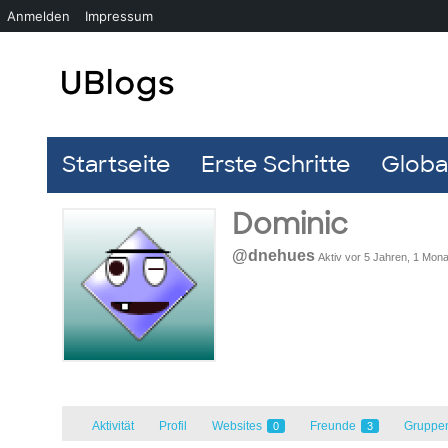
Anmelden
Impressum
Startseite
Erste Schritte
Global
Dominic
@dnehues
Aktiv vor 5 Jahren, 1 Mona
Aktivität
Profil
Websites
Freunde
Gruppe
0
3