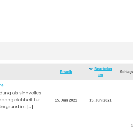
Bearbeitet
Erstellt
Schlag
am
he
ung als sinnvolles
cengleichheit für
15. Juni 2021
15. Juni 2021
tergrund im […]
1