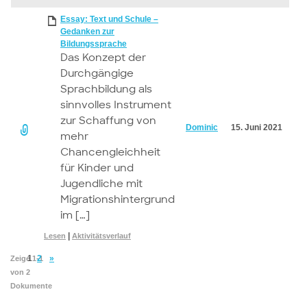
attachment
Essay: Text und Schule –
Gedanken zur
Bildungssprache
Das Konzept der
Durchgängige
Sprachbildung als
sinnvolles Instrument
zur Schaffung von
Dominic
15. Juni 2021
mehr
Chancengleichheit
für Kinder und
Jugendliche mit
Migrationshintergrund
im […]
|
Lesen
Aktivitätsverlauf
1
2
»
Zeige 1-1
von 2
Dokumente