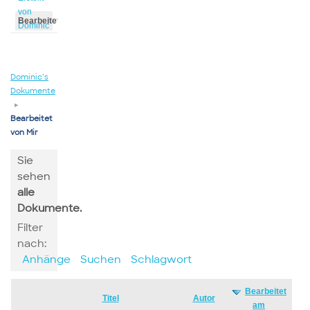
von
Bearbeitet
Dominic
von
Dominic
Dominic’s
Dokumente
▸
Bearbeitet
von Mir
Sie
sehen
alle
Dokumente.
Filter
nach:
Anhänge
Suchen
Schlagwort
Bearbeitet
Has
Titel
Autor
am