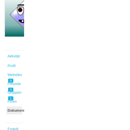
@dnehues
Aktiv vor
5 Jahren,
1 Monat
Aktivität
Profil
Websites
0
Freunde
3
Gruppen
1
Foren
Dokumente
Erstellt