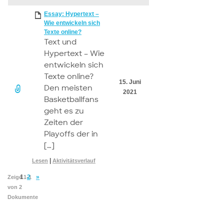
attachment
Essay: Hypertext –
Wie entwickeln sich
Texte online?
Text und
Hypertext – Wie
entwickeln sich
Texte online?
15. Juni
Den meisten
2021
Basketballfans
geht es zu
Zeiten der
Playoffs der in
[…]
|
Lesen
Aktivitätsverlauf
1
2
»
Zeige 1-1
von 2
Dokumente