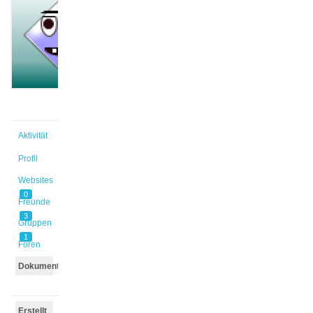
@dnehues
Aktiv vor
5 Jahren,
1 Monat
Aktivität
Profil
Websites
0
Freunde
3
Gruppen
1
Foren
Dokumente
Erstellt