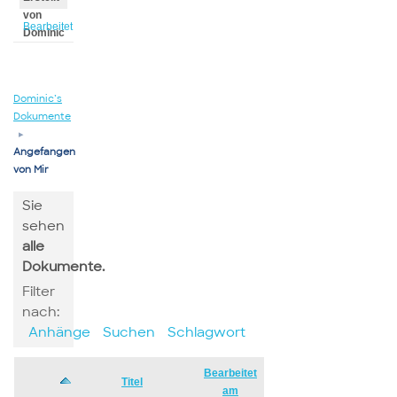
von
Bearbeitet
Dominic
von
Dominic
Dominic’s
Dokumente
▸
Angefangen
von Mir
Sie
sehen
alle
Dokumente.
Filter
nach:
Anhänge
Suchen
Schlagwort
Bearbeitet
Has
Titel
am