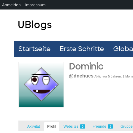
Anmelden
Impressum
Startseite
Erste Schritte
Global
Dominic
@dnehues
Aktiv vor 5 Jahren, 1 Mona
Aktivität
Profil
Websites
Freunde
Grupp
0
3