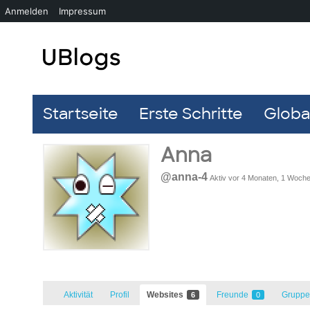
Anmelden
Impressum
Startseite
Erste Schritte
Global
Anna
@anna-4
Aktiv vor 4 Monaten, 1 Woch
Aktivität
Profil
Websites
Freunde
Grupp
6
0