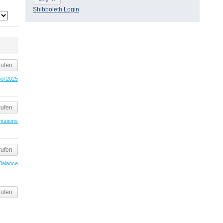
Shibboleth Login
rufen
ol 2025
rufen
tations
rufen
 Balance
rufen