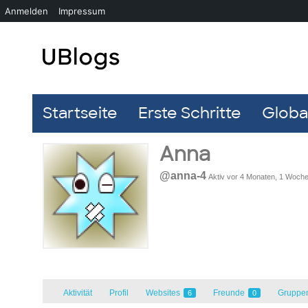
Anmelden
Impressum
Startseite
Erste Schritte
Global
Anna
@anna-4
Aktiv vor 4 Monaten, 1 Woch
Aktivität
Profil
Websites
Freunde
Gruppe
6
0