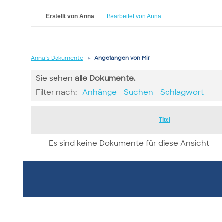
Erstellt von Anna
Bearbeitet von Anna
Anna’s Dokumente
▸
Angefangen von Mir
Sie sehen
alle
Dokumente.
Filter nach:
Anhänge
Suchen
Schlagwort
Has
Titel
attachment
Es sind keine Dokumente für diese Ansicht