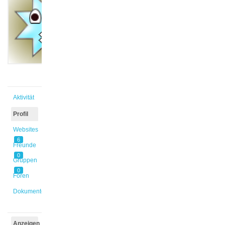
@anna-
4
Aktiv vor
4 Monaten,
1 Woche
Aktivität
Profil
Websites
6
Freunde
0
Gruppen
0
Foren
Dokumente
Anzeigen