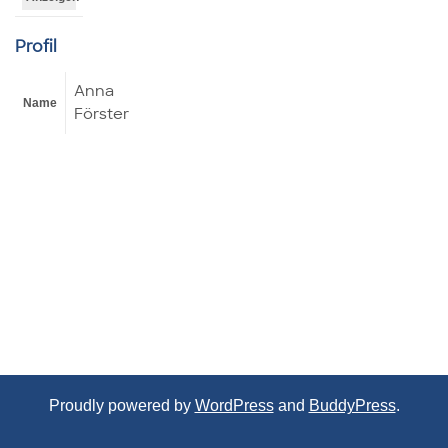
Profil
Anna
Name
Förster
Proudly powered by
WordPress
and
BuddyPress
.