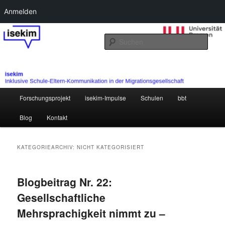
Anmelden
Zum
Zum
primären
sekundären
Such
Inhalt
Inhalt
springen
springen
Hauptmenü
Forschungsprojekt
isekim-Impulse
Schulen
bbt
Blog
Kontakt
KATEGORIEARCHIV:
NICHT KATEGORISIERT
Blogbeitrag Nr. 22:
Gesellschaftliche
Mehrsprachigkeit nimmt zu –