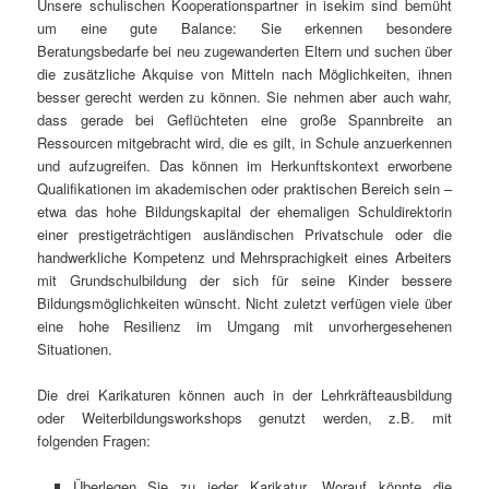
Unsere schulischen Kooperationspartner in isekim sind bemüht
um eine gute Balance: Sie erkennen besondere
Beratungsbedarfe bei neu zugewanderten Eltern und suchen über
die zusätzliche Akquise von Mitteln nach Möglichkeiten, ihnen
besser gerecht werden zu können. Sie nehmen aber auch wahr,
dass gerade bei Geflüchteten eine große Spannbreite an
Ressourcen mitgebracht wird, die es gilt, in Schule anzuerkennen
und aufzugreifen. Das können im Herkunftskontext erworbene
Qualifikationen im akademischen oder praktischen Bereich sein –
etwa das hohe Bildungskapital der ehemaligen Schuldirektorin
einer prestigeträchtigen ausländischen Privatschule oder die
handwerkliche Kompetenz und Mehrsprachigkeit eines Arbeiters
mit Grundschulbildung der sich für seine Kinder bessere
Bildungsmöglichkeiten wünscht. Nicht zuletzt verfügen viele über
eine hohe Resilienz im Umgang mit unvorhergesehenen
Situationen.
Die drei Karikaturen können auch in der Lehrkräfteausbildung
oder Weiterbildungsworkshops genutzt werden, z.B. mit
folgenden Fragen:
Überlegen Sie zu jeder Karikatur. Worauf könnte die