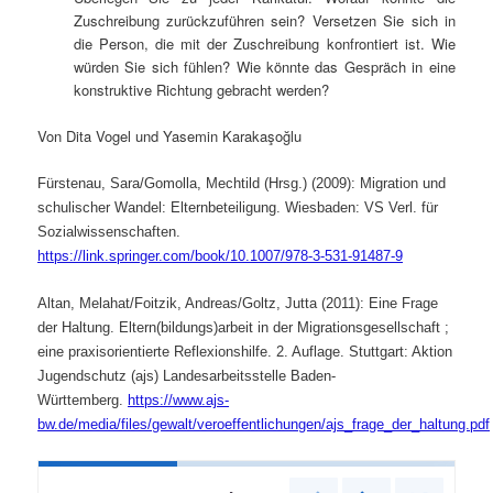
Zuschreibung zurückzuführen sein? Versetzen Sie sich in
die Person, die mit der Zuschreibung konfrontiert ist. Wie
würden Sie sich fühlen? Wie könnte das Gespräch in eine
konstruktive Richtung gebracht werden?
Von Dita Vogel und Yasemin Karakaşoğlu
Fürstenau, Sara/Gomolla, Mechtild (Hrsg.) (2009): Migration und
schulischer Wandel: Elternbeteiligung. Wiesbaden: VS Verl. für
Sozialwissenschaften.
https://link.springer.com/book/10.1007/978-3-531-91487-9
Altan, Melahat/Foitzik, Andreas/Goltz, Jutta (2011): Eine Frage
der Haltung. Eltern(bildungs)arbeit in der Migrationsgesellschaft ;
eine praxisorientierte Reflexionshilfe. 2. Auflage. Stuttgart: Aktion
Jugendschutz (ajs) Landesarbeitsstelle Baden-
Württemberg.
https://www.ajs-
bw.de/media/files/gewalt/veroeffentlichungen/ajs_frage_der_haltung.pdf