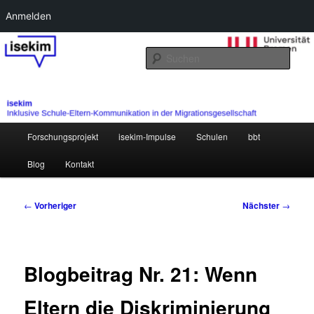
Anmelden
Zum
primären
Such
Inhalt
springen
Hauptmenü
Forschungsprojekt
isekim-Impulse
Schulen
bbt
Blog
Kontakt
Beitragsnavigation
←
Vorheriger
Nächster
→
Blogbeitrag Nr. 21: Wenn
Eltern die Diskriminierung