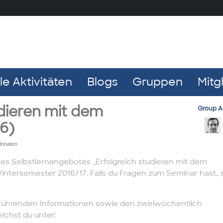
e Aktivitäten
Blogs
Gruppen
Mitg
udieren mit dem
Group A
16)
Monaten
des Selbstlernangebotes „Erfolgreich studieren mit dem
intersemester 2016/17. Falls du Fragen zum Seminar hast, s
führenden Informationen sowie den zweiwöchentlich
ichst du unter: