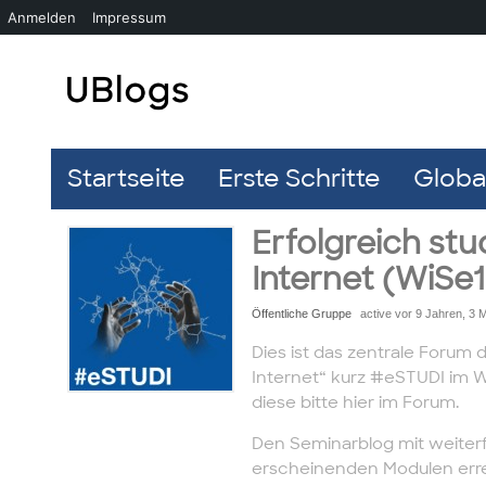
Anmelden
Impressum
Startseite
Erste Schritte
Global
Erfolgreich st
Internet (WiSe
Öffentliche Gruppe
active vor 9 Jahren, 3 
Dies ist das zentrale Forum 
Internet“ kurz #eSTUDI im W
diese bitte hier im Forum.
Den Seminarblog mit weiter
erscheinenden Modulen erre