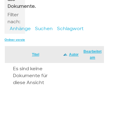
Dokumente.
Filter
nach:
Anhänge
Suchen
Schlagwort
Ordner verstecken
Bearbeitet
Has
Titel
Autor
am
attachment
Es sind keine
Dokumente für
diese Ansicht