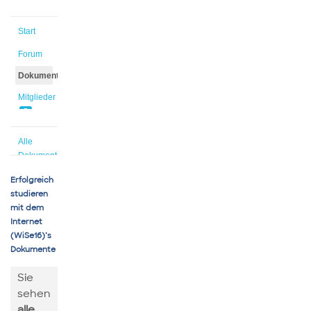
Start
Forum
Dokumente
Mitglieder
5
Alle
Dokumente
Erfolgreich
studieren
mit dem
Internet
(WiSe16)’s
Dokumente
Sie
sehen
alle