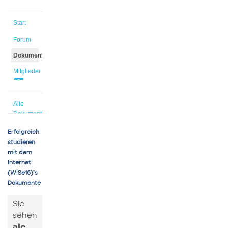
Start
Forum
Dokumente
Mitglieder
5
Alle
Dokumente
Erfolgreich
studieren
mit dem
Internet
(WiSe16)’s
Dokumente
Sie
sehen
alle