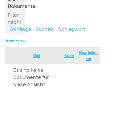
Dokumente.
Filter
nach:
Anhänge
Suchen
Schlagwort
Ordner verstecken
Bearbeitet
Has
Titel
Autor
am
attachment
Es sind keine
Dokumente für
diese Ansicht