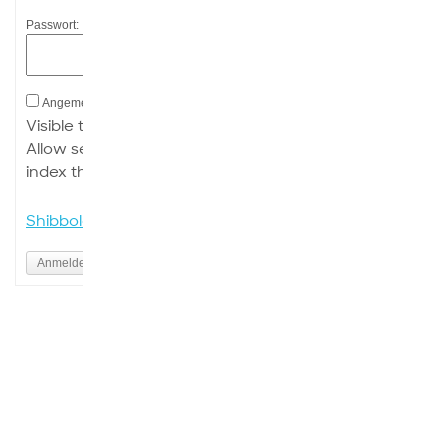
Passwort:
Angemeldet bleiben
Visible to the World.
Allow search engines to
index this site.
Shibboleth Login
Anmelden