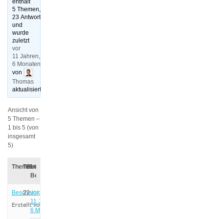
enthält
5 Themen,
23 Antworten
und
wurde
zuletzt
vor
11 Jahren,
6 Monaten
von
Thomas
aktualisiert.
Ansicht von
5 Themen –
1 bis 5 (von
insgesamt
5)
Thema
Teilnehmer
Beiträge
Letzter
Beitrag
Bescheinigung
2
2
vor
11 Jahren,
Erstellt von:
Anonym
6 Monaten