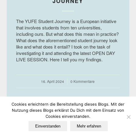
JOURNEY
The YUFE Student Journey is a European initiative
that involves students from ten universities,
including ours. But what does this mean in practice?
What does the aforementioned student journey look
like and what does it entail? I took on the task of
investigating it and attending the latest OPEN DAY
LIVE SESSION. Here I tell you my findings.
16. April 2024
/
0 Kommentare
Cookies erleichtern die Bereitstellung dieses Blogs. Mit der
Nutzung dieses Blogs erklärst Du Dich mit dem Einsatz von
Cookies einverstanden.
© Copyright -
EULe
-
Enfold WordPress Theme by Kriesi
Einverstanden
Mehr erfahren