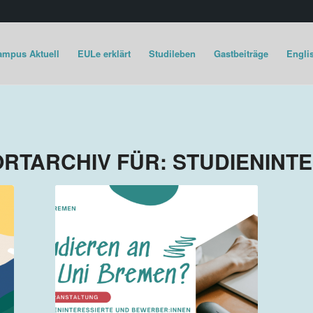
ampus Aktuell
EULe erklärt
Studileben
Gastbeiträge
Englis
RTARCHIV FÜR:
STUDIENINT