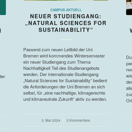
CAMPUS AKTUELL
NEUER STUDIENGANG:
„NATURAL SCIENCES FOR
SUSTAINABILITY“
N
Passend zum neuen Leitbild der Uni
Bremen wird kommendes Wintersemester
Du
ein neuer Studiengang zum Thema
pa
Nachhaltigkeit Teil des Studienangebots
no
werden. Der internationale Studiengang
wi
der
„Natural Sciences for Sustainability“ bedient
de
die Anforderungen der Uni Bremen an sich
all
selbst, für „eine nachhaltige, klimagerechte
zu
und klimaneutrale Zukunft“ aktiv zu werden.
Ori
3. Mai 2024
/
2 Kommentare