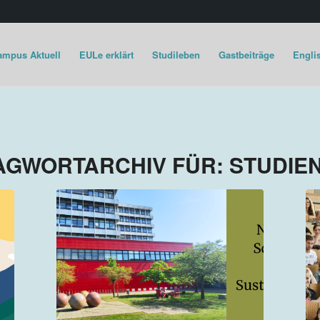
ampus Aktuell
EULe erklärt
Studileben
Gastbeiträge
Englis
AGWORTARCHIV FÜR:
STUDIE