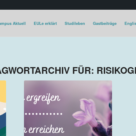
ampus Aktuell
EULe erklärt
Studileben
Gastbeiträge
Englis
AGWORTARCHIV FÜR:
RISIKO