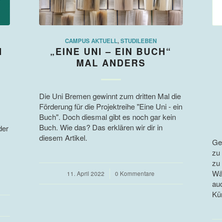
CAMPUS AKTUELL
,
STUDILEBEN
N
„EINE UNI – EIN BUCH“
MAL ANDERS
Die Uni Bremen gewinnt zum dritten Mal die
Förderung für die Projektreihe "Eine Uni - ein
Buch". Doch diesmal gibt es noch gar kein
Buch. Wie das? Das erklären wir dir in
der
diesem Artikel.
Gen
zu 
zu
Wä
11. April 2022
/
0 Kommentare
au
Kü