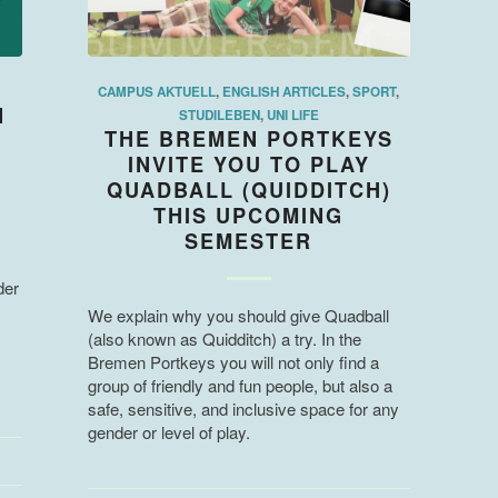
CAMPUS AKTUELL
,
ENGLISH ARTICLES
,
SPORT
,
N
STUDILEBEN
,
UNI LIFE
THE BREMEN PORTKEYS
INVITE YOU TO PLAY
QUADBALL (QUIDDITCH)
THIS UPCOMING
SEMESTER
der
We explain why you should give Quadball
(also known as Quidditch) a try. In the
Bremen Portkeys you will not only find a
group of friendly and fun people, but also a
safe, sensitive, and inclusive space for any
gender or level of play.