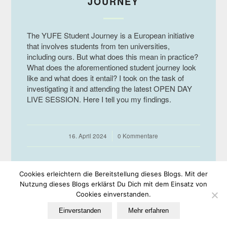
JOURNEY
The YUFE Student Journey is a European initiative
that involves students from ten universities,
including ours. But what does this mean in practice?
What does the aforementioned student journey look
like and what does it entail? I took on the task of
investigating it and attending the latest OPEN DAY
LIVE SESSION. Here I tell you my findings.
16. April 2024
/
0 Kommentare
Cookies erleichtern die Bereitstellung dieses Blogs. Mit der
Nutzung dieses Blogs erklärst Du Dich mit dem Einsatz von
Cookies einverstanden.
© Copyright -
EULe
-
Enfold WordPress Theme by Kriesi
Einverstanden
Mehr erfahren