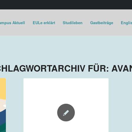
ampus Aktuell
EULe erklärt
Studileben
Gastbeiträge
Englis
CHLAGWORTARCHIV FÜR:
AVA