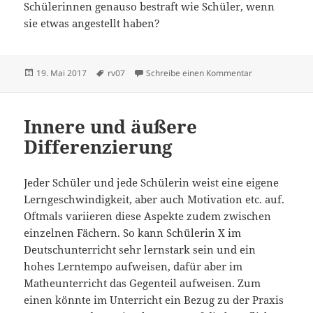
Schülerinnen genauso bestraft wie Schüler, wenn
sie etwas angestellt haben?
Veröffentlicht
Schlagwörter
zu Vorlesung 7
19. Mai 2017
rv07
Schreibe einen Kommentar
am
Innere und äußere
Differenzierung
Jeder Schüler und jede Schülerin weist eine eigene
Lerngeschwindigkeit, aber auch Motivation etc. auf.
Oftmals variieren diese Aspekte zudem zwischen
einzelnen Fächern. So kann Schülerin X im
Deutschunterricht sehr lernstark sein und ein
hohes Lerntempo aufweisen, dafür aber im
Matheunterricht das Gegenteil aufweisen. Zum
einen könnte im Unterricht ein Bezug zu der Praxis