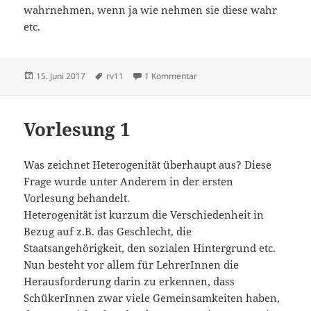
wahrnehmen, wenn ja wie nehmen sie diese wahr
etc.
Veröffentlicht
Schlagwörter
zu Vorlesung 11
15. Juni 2017
rv11
1 Kommentar
am
Vorlesung 1
Was zeichnet Heterogenität überhaupt aus? Diese
Frage wurde unter Anderem in der ersten
Vorlesung behandelt.
Heterogenität ist kurzum die Verschiedenheit in
Bezug auf z.B. das Geschlecht, die
Staatsangehörigkeit, den sozialen Hintergrund etc.
Nun besteht vor allem für LehrerInnen die
Herausforderung darin zu erkennen, dass
SchükerInnen zwar viele Gemeinsamkeiten haben,