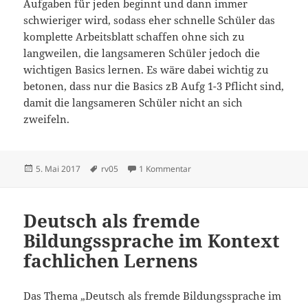
Aufgaben für jeden beginnt und dann immer
schwieriger wird, sodass eher schnelle Schüler das
komplette Arbeitsblatt schaffen ohne sich zu
langweilen, die langsameren Schüler jedoch die
wichtigen Basics lernen. Es wäre dabei wichtig zu
betonen, dass nur die Basics zB Aufg 1-3 Pflicht sind,
damit die langsameren Schüler nicht an sich
zweifeln.
Veröffentlicht
Schlagwörter
zu Innere und äußere Differe
5. Mai 2017
rv05
1 Kommentar
am
Deutsch als fremde
Bildungssprache im Kontext
fachlichen Lernens
Das Thema „Deutsch als fremde Bildungssprache im