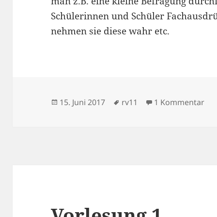
man z.B. eine kleine Befragung durch
Schülerinnen und Schüler Fachausdr
nehmen sie diese wahr etc.
Veröffentlicht
Schlagwörter
zu 
15. Juni 2017
rv11
1 Kommentar
am
Vorlesung 1