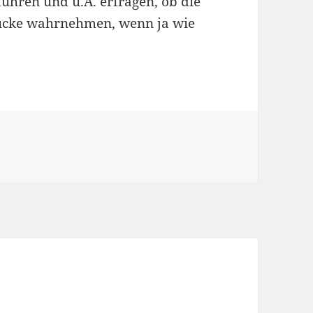
führen und u.A. erfragen, ob die
ücke wahrnehmen, wenn ja wie
Vorlesung 11