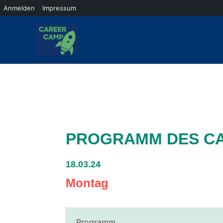
Anmelden
Impressum
Zum
Inhalt
springen
PROGRAMM DES CA
18.03.24
Montag
Programm