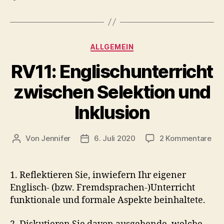
Kategorien
ALLGEMEIN
RV11: Englischunterricht
zwischen Selektion und
Inklusion
zu
Von
Jennifer
6. Juli 2020
2 Kommentare
Beitragsautor
Veröffentlichungsdatum
RV1
Eng
zwi
1. Reflektieren Sie, inwiefern Ihr eigener
Sel
Englisch- (bzw. Fremdsprachen-)Unterricht
un
funktionale und formale Aspekte beinhaltete.
Ink