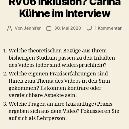
RV06 Inklusion? Carina
Kühne im Interview
zu
Von
Jennifer
30. Mai 2020
1 Kommentar
Beitragsautor
Veröffentlichungsdatum
RV
Ink
Car
Welche theoretischen Bezüge aus Ihrem
Küh
bisherigen Studium passen zu den Inhalten
im
des Videos (oder sind widersprüchlich)?
Int
Welche eigenen Praxiserfahrungen sind
Ihnen zum Thema des Videos in den Sinn
gekommen? Es können konträre oder
vergleichbare Aspekte sein.
Welche Fragen an ihre (zukünftige) Praxis
ergeben sich aus dem Video? Fokussieren Sie
auf sich als Lehrperson.