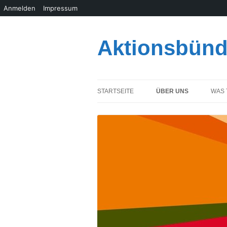
Anmelden
Impressum
Zum
Inhalt
springen
Aktionsbünd
STARTSEITE
ÜBER UNS
WAS 
OFFENE BRIEFE
KONTAKT
RECHTLICHES