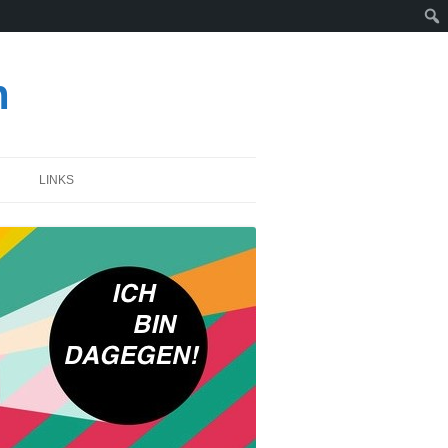
n
LINKS
STWOCHE
SPONTANER BESUCH IM
REKTORAT – 07.11.2013
TUR