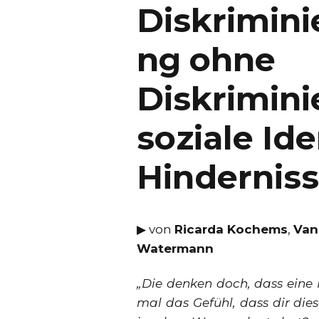
Diskrimin
ng ohne
Diskrimin
soziale Id
Hindernis
▶︎ von
Ricarda Kochems
,
Van
Watermann
„Die denken doch, dass eine 
mal das Gefühl, dass dir die