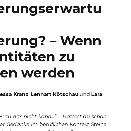
ierungserwartu
ierung? – Wenn
entitäten zu
sen werden
essa Kranz
,
Lennart Kötschau
und
Lara
Frau das nicht kann…“ – Hattest du schon
ser Gedanke im beruflichen Kontext Steine