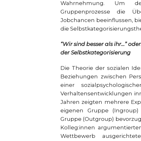
Wahrnehmung. Um der
Gruppenprozesse die Übe
Jobchancen beeinflussen, bie
die Selbstkategorisierungst
“Wir sind besser als ihr…” ode
der Selbstkategorisierung
Die Theorie der sozialen Iden
Beziehungen zwischen Perso
einer sozialpsychologis
Verhaltensentwicklungen in
Jahren zeigten mehrere Exp
eigenen Gruppe (Ingroup)
Gruppe (Outgroup) bevorzuge
Kolleg:innen argumentierte
Wettbewerb ausgerichtet