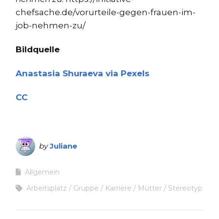
chefsache.de/vorurteile-gegen-frauen-im-
job-nehmen-zu/
Bildquelle
Anastasia Shuraeva via Pexels
CC
by
Juliane
Allgemein
Arbeitsplatz
Gruppe
Karriere
Mütter
Stereotyp