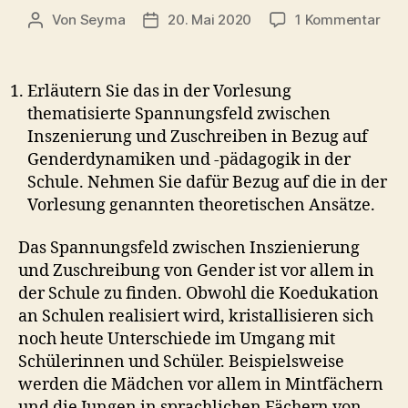
zu
Von
Seyma
20. Mai 2020
1 Kommentar
Beitragsautor
Veröffentlichungsdatum
RV0
–
Hete
Erläutern Sie das in der Vorlesung
Gen
thematisierte Spannungsfeld zwischen
Inszenierung und Zuschreiben in Bezug auf
Genderdynamiken und -pädagogik in der
Schule. Nehmen Sie dafür Bezug auf die in der
Vorlesung genannten theoretischen Ansätze.
Das Spannungsfeld zwischen Inszienierung
und Zuschreibung von Gender ist vor allem in
der Schule zu finden. Obwohl die Koedukation
an Schulen realisiert wird, kristallisieren sich
noch heute Unterschiede im Umgang mit
Schülerinnen und Schüler. Beispielsweise
werden die Mädchen vor allem in Mintfächern
und die Jungen in sprachlichen Fächern von