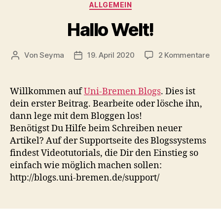
Kategorien
ALLGEMEIN
Hallo Welt!
zu
Von
Seyma
19. April 2020
2 Kommentare
Beitragsautor
Veröffentlichungsdatum
Hal
Wel
Willkommen auf
Uni-Bremen Blogs
. Dies ist
dein erster Beitrag. Bearbeite oder lösche ihn,
dann lege mit dem Bloggen los!
Benötigst Du Hilfe beim Schreiben neuer
Artikel? Auf der Supportseite des Blogssystems
findest Videotutorials, die Dir den Einstieg so
einfach wie möglich machen sollen:
http://blogs.uni-bremen.de/support/