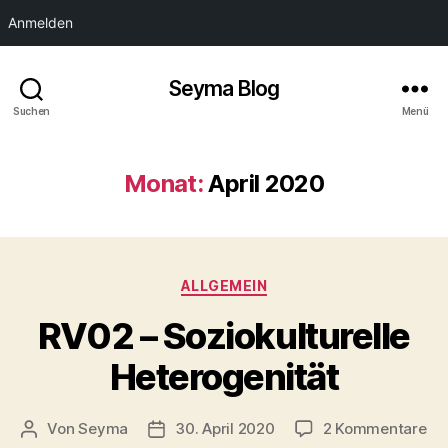
Anmelden
Seyma Blog
Suchen
Menü
Monat:
April 2020
Kategorien
ALLGEMEIN
RV02 – Soziokulturelle
Heterogenität
zu
Von
Seyma
30. April 2020
2 Kommentare
Beitragsautor
Veröffentlichungsdatum