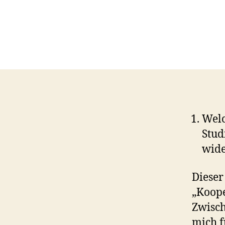
Welc
Stud
wide
Dieser
„Koope
Zwisch
mich f