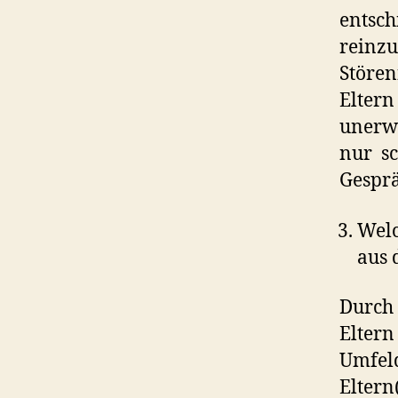
entsch
reinzu
Stören
Eltern
unerwü
nur sc
Gesprä
Welc
aus 
Durch 
Eltern
Umfeld
Eltern