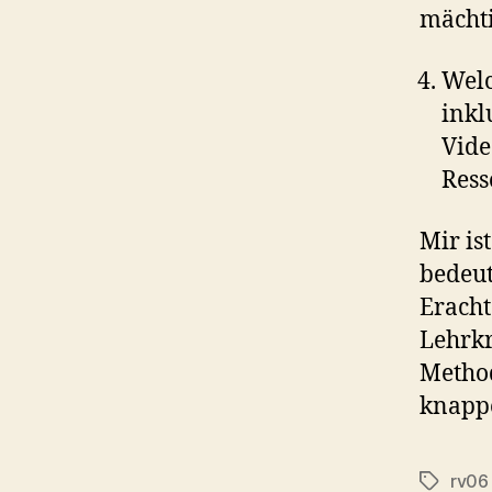
mächti
Welc
inkl
Vide
Ress
Mir is
bedeut
Eracht
Lehrkr
Method
knappe
rv06
Schlagwö