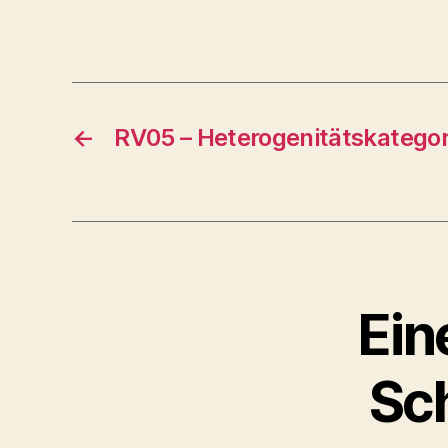
←
RV05 – Heterogenitätskategor
Ein
Sch