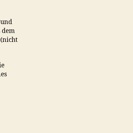
 und
s dem
(nicht
ie
nes