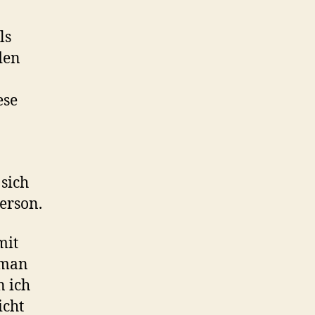
ls
den
ese
sich
erson.
mit
 man
 ich
icht