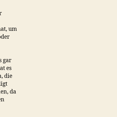
r
hat, um
oder
s gar
at es
, die
igt
len, da
en