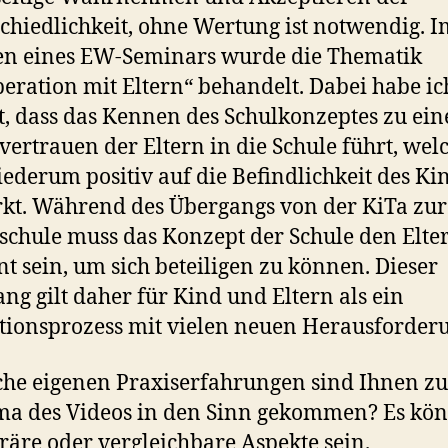
chiedlichkeit, ohne Wertung ist notwendig. I
n eines EW-Seminars wurde die Thematik
eration mit Eltern“ behandelt. Dabei habe ic
t, dass das Kennen des Schulkonzeptes zu ei
ertrauen der Eltern in die Schule führt, wel
iederum positiv auf die Befindlichkeit des Ki
kt. Während des Übergangs von der KiTa zur
chule muss das Konzept der Schule den Elte
t sein, um sich beteiligen zu können. Dieser
ng gilt daher für Kind und Eltern als ein
tionsprozess mit vielen neuen Herausforder
he eigenen Praxiserfahrungen sind Ihnen z
a des Videos in den Sinn gekommen? Es kö
räre oder vergleichbare Aspekte sein.