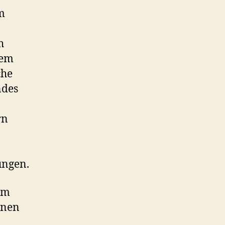
m
h
nem
che
ndes
rn
ungen.
um
nnen