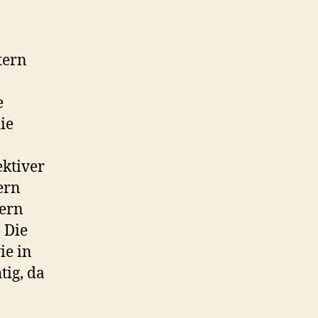
tern
e
ie
ktiver
ern
dern
 Die
ie in
tig, da