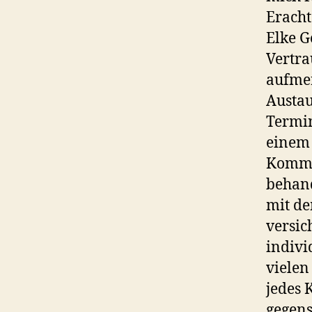
Eracht
Elke G
Vertra
aufme
Austau
Termin
einem 
Kommu
behand
mit de
versic
indivi
vielen
jedes 
gegen