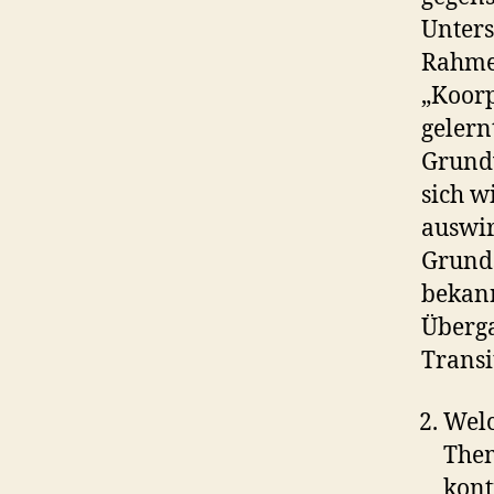
Unters
Rahme
„Koorp
gelern
Grundv
sich w
auswir
Grunds
bekann
Überga
Transi
Welc
Them
kont