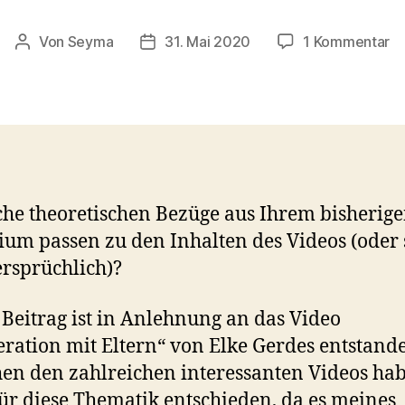
zu
Von
Seyma
31. Mai 2020
1 Kommentar
Beitragsautor
Veröffentlichungsdatum
R
–
Sc
fü
wi
al
he theoretischen Bezüge aus Ihrem bisherig
ium passen zu den Inhalten des Videos (oder 
rsprüchlich)?
 Beitrag ist in Anlehnung an das Video
ration mit Eltern“ von Elke Gerdes
e
ntstand
en den zahlreichen interessanten Videos hab
ür diese Thematik entschieden, da es meines