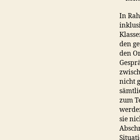
In Rah
inklus
Klasse
den ge
den Or
Gesprä
zwisch
nicht 
sämtli
zum Te
werden
sie ni
Abschn
Situat