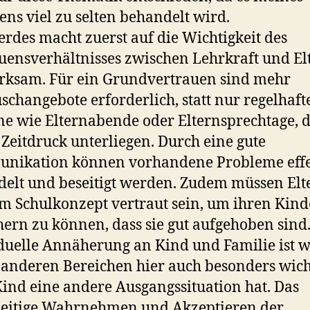
ens viel zu selten behandelt wird.
erdes macht zuerst auf die Wichtigkeit des
uensverhältnisses zwischen Lehrkraft und El
rksam. Für ein Grundvertrauen sind mehr
schangebote erforderlich, statt nur regelhaft
e wie Elternabende oder Elternsprechtage, d
Zeitdruck unterliegen. Durch eine gute
nikation können vorhandene Probleme effe
elt und beseitigt werden. Zudem müssen Elt
m Schulkonzept vertraut sein, um ihren Kin
hern zu können, dass sie gut aufgehoben sind.
duelle Annäherung an Kind und Familie ist w
 anderen Bereichen hier auch besonders wich
Kind eine andere Ausgangssituation hat. Das
seitige Wahrnehmen und Akzeptieren der