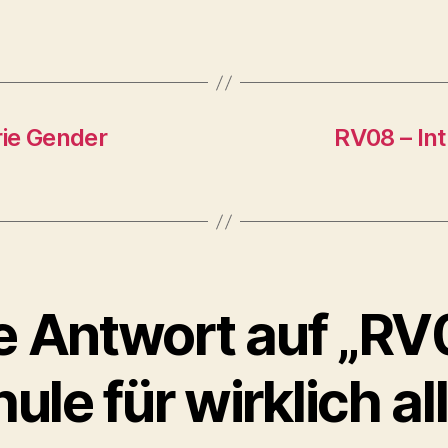
ie Gender
RV08 – In
e Antwort auf „RV
ule für wirklich al