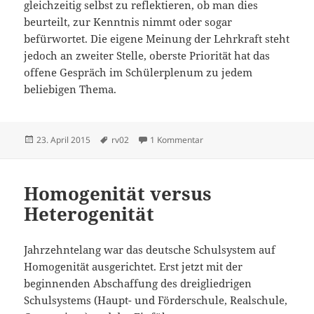
gleichzeitig selbst zu reflektieren, ob man dies
beurteilt, zur Kenntnis nimmt oder sogar
befürwortet. Die eigene Meinung der Lehrkraft steht
jedoch an zweiter Stelle, oberste Priorität hat das
offene Gespräch im Schülerplenum zu jedem
beliebigen Thema.
Veröffentlicht
Schlagwörter
zu Eine Türkin, die zumindes
23. April 2015
rv02
1 Kommentar
am
Homogenität versus
Heterogenität
Jahrzehntelang war das deutsche Schulsystem auf
Homogenität ausgerichtet. Erst jetzt mit der
beginnenden Abschaffung des dreigliedrigen
Schulsystems (Haupt- und Förderschule, Realschule,