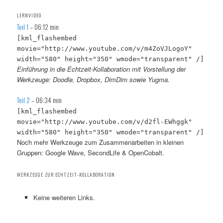
LERNVIDEO
Teil 1
– 06:12 min
[kml_flashembed
movie="http://www.youtube.com/v/m4ZoVJLogoY"
width="580" height="350" wmode="transparent" /]
Einführung in die Echtzeit-Kollaboration mit Vorstellung der
Werkzeuge: Doodle, Dropbox, DimDim sowie Yugma.
Teil 2
– 06:34 min
[kml_flashembed
movie="http://www.youtube.com/v/d2fl-EWhggk"
width="580" height="350" wmode="transparent" /]
Noch mehr Werkzeuge zum Zusammenarbeiten in kleinen
Gruppen: Google Wave, SecondLife & OpenCobalt.
WERKZEUGE ZUR ECHTZEIT-KOLLABORATION
Keine weiteren Links.