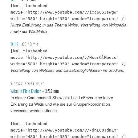
[kml_flashembed
movie="http://www.youtube.com/v/ixc6CSJswgw"
width="580" height="350" wmode="transparent" /]
Kurze Einführung in das Thema Wikis. Vorstellung von Wikipedia
sowie der WikiMatrix.
Teil 2
– 06:49 min
[kml_flashembed
movie="http://www.youtube.com/v/HsurQlMaezo"
width="580" height="350" wmode="transparent" /]
Vorstellung von Wetpaint und Einsatzmöglichkeiten im Studium.
VIDEOS ZUR VERTIEFUNG
Wikis in Plain English
– 3:52 min
In dieser Commoncraft Show gibt Lee LeFever eine kurze
Erklärung zu Wikis und wie sie zur Gruppenkoordination
verwendet werden können.
[kml_flashembed
movie="http://www.youtube.com/v/-dnL00TdmLY"
width="480" height="385" wmode="transparent" /]