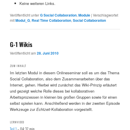
Keine weiteren Links.
Veröffentlicht unter
G Social Collaboration
,
Module
|
Verschlagwortet
mit
Modul_G
,
Real Time Collaboration
,
Social Collaboration
G-1 Wikis
Veröffentlicht am
28. Juni 2010
ZUM INHALT
Im letzten Modul in diesem Onlineseminar soll es um das Thema
Social Collaboration, also dem Zusammenarbeiten über das
Internet, gehen. Hierbei wird zunächst das Wiki-Prinzip erläutert
und gezeigt welche Rolle dieses bei kollaborativen
Arbeitsprozessen in kleinen bis großen Gruppen sowie für einen
selbst spielen kann. Anschließend werden in der zweiten Episode
Werkzeuge zur
Echtzeit
-Kollaboration vorgestellt.
LERNVIDEO
Teil 1
– 04:37 min