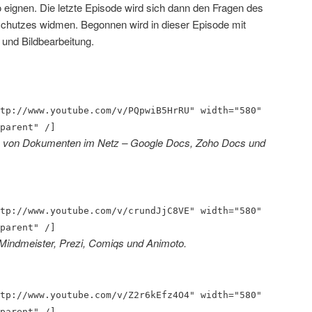
o eignen. Die letzte Episode wird sich dann den Fragen des
chutzes widmen. Begonnen wird in dieser Episode mit
 und Bildbearbeitung.
tp://www.youtube.com/v/PQpwiB5HrRU" width="580"
parent" /]
len von Dokumenten im Netz – Google Docs, Zoho Docs und
tp://www.youtube.com/v/crundJjC8VE" width="580"
parent" /]
 Mindmeister, Prezi, Comiqs und Animoto.
tp://www.youtube.com/v/Z2r6kEfz4O4" width="580"
parent" /]