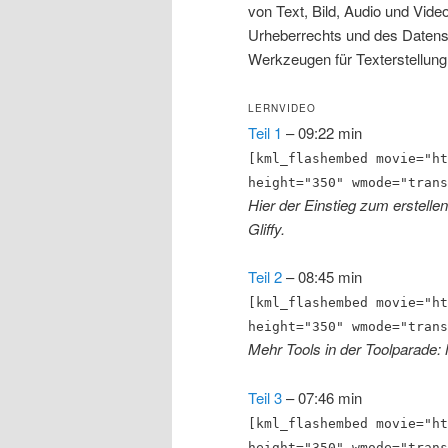
von Text, Bild, Audio und Vide
Urheberrechts und des Datens
Werkzeugen für Texterstellung
LERNVIDEO
Teil 1
– 09:22 min
[kml_flashembed movie="ht
height="350" wmode="trans
Hier der Einstieg zum erstel
Gliffy.
Teil 2
– 08:45 min
[kml_flashembed movie="ht
height="350" wmode="trans
Mehr Tools in der Toolparade:
Teil 3
– 07:46 min
[kml_flashembed movie="ht
height="350" wmode="trans