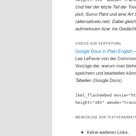
Und hier der letzte Teil der To
pixlr, Sumo Paint und eine Ar
(alternativeto.net). Dabei gle
aufmerksam bzw. ins Gedächtn
VIDEOS ZUR VERTIEFUNG
Google Docs in Plain English
–
Lee LeFever von der Commoncra
Vorzüge dar, warum man bishe
speichern und bearbeiten könn
Tabellen
(Google Docs).
[kml_flashembed movie="ht
height="385" wmode="trans
WERKZEUGE ZUR TEXTVERARBEI
Keine weiteren Links.