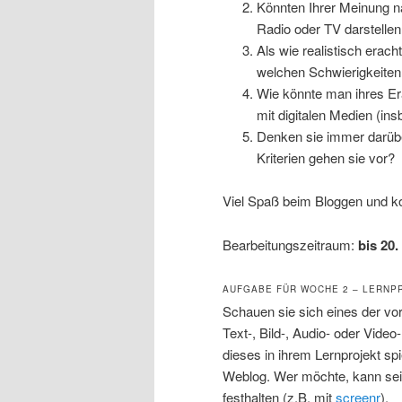
Könnten Ihrer Meinung n
Radio oder TV darstellen
Als wie realistisch eracht
welchen Schwierigkeite
Wie könnte man ihres E
mit digitalen Medien (in
Denken sie immer darübe
Kriterien gehen sie vor?
Viel Spaß beim Bloggen und 
Bearbeitungszeitraum:
bis 20.
AUFGABE FÜR WOCHE 2 – LERNP
Schauen sie sich eines der vo
Text-, Bild-, Audio- oder Vide
dieses in ihrem Lernprojekt sp
Weblog. Wer möchte, kann sei
festhalten (z.B. mit
screenr
).