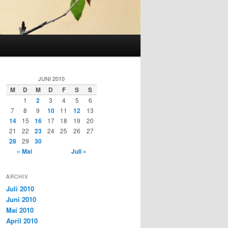
JUNI 2010
M
D
M
D
F
S
S
1
2
3
4
5
6
7
8
9
10
11
12
13
14
15
16
17
18
19
20
21
22
23
24
25
26
27
28
29
30
« Mai
Juli »
ARCHIV
Juli 2010
Juni 2010
Mai 2010
April 2010