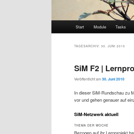
Hauptmenü
Start
Module
Tasks
TAGESARCHIV:
30. JUNI 2010
SiM F2 | Lernpro
Veröffentlicht am
30. Juni 2010
In dieser SiM-Rundschau zu Mo
vor und gehen genauer auf einz
SiM-Netzwerk aktuell
THEMA DER WOCHE
Bezogen auf ihr Lernprojekt ha