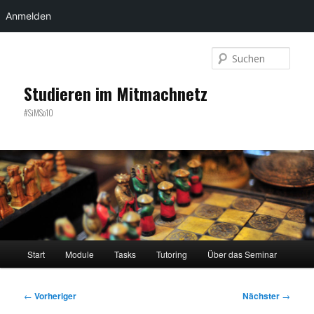
Anmelden
Zum
primären
Such
Inhalt
springen
Studieren im Mitmachnetz
#SiMSo10
Hauptmenü
Start
Module
Tasks
Tutoring
Über das Seminar
Beitragsnavigation
←
Vorheriger
Nächster
→