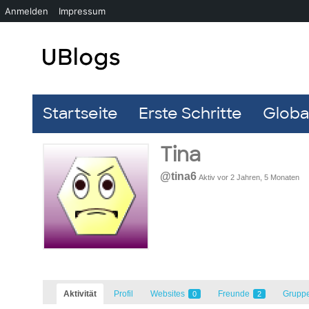
Anmelden
Impressum
Startseite
Erste Schritte
Global
Tina
@tina6
Aktiv vor 2 Jahren, 5 Monaten
Aktivität
Profil
Websites
Freunde
Grupp
0
2