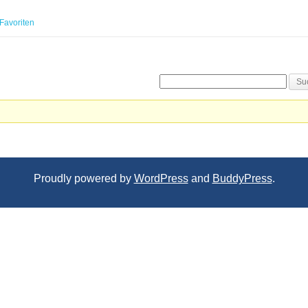
Favoriten
Proudly powered by
WordPress
and
BuddyPress
.