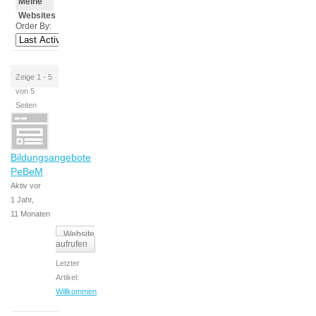
Meine
Websites
Order By:
Zeige 1 - 5
von 5
Seiten
Bildungsangebote
PeBeM
Aktiv vor
1 Jahr,
11 Monaten
Website
aufrufen
Letzter
Artikel:
Willkommen