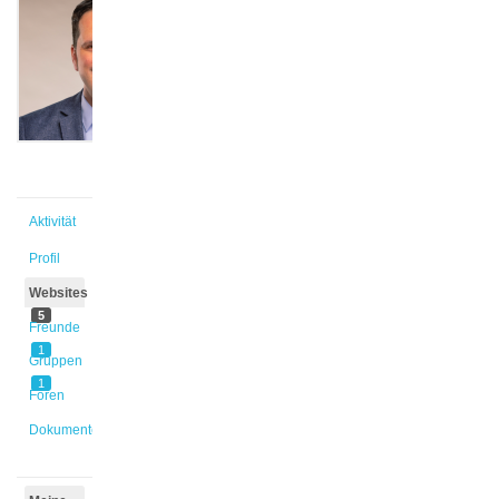
Baumeister
@s_rz7v8u
Aktiv vor
3 Wochen,
4 Tagen
Aktivität
Profil
Websites
5
Freunde
1
Gruppen
1
Foren
Dokumente