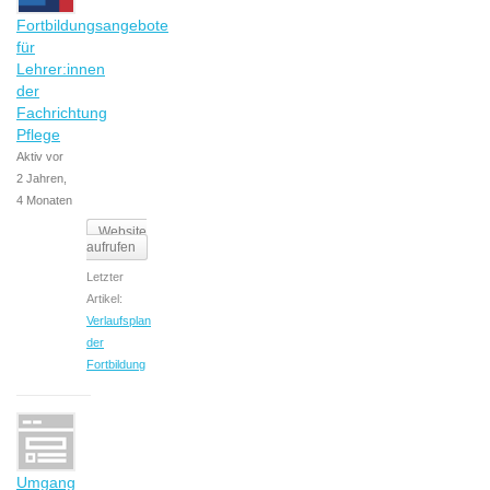
Fortbildungsangebote
für
Lehrer:innen
der
Fachrichtung
Pflege
Aktiv vor
2 Jahren,
4 Monaten
Website
aufrufen
Letzter
Artikel:
Verlaufsplan
der
Fortbildung
Umgang