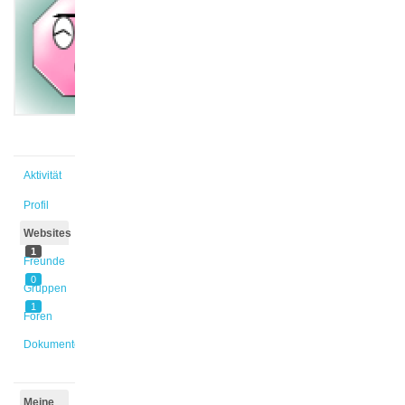
@mkrah
Aktiv vor
11 Monaten,
1 Woche
Aktivität
Profil
Websites
1
Freunde
0
Gruppen
1
Foren
Dokumente
Meine