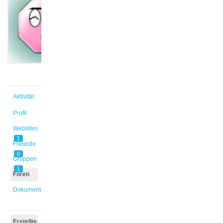
@mkrah
Aktiv vor
11 Monaten,
1 Woche
Aktivität
Profil
Websites
1
Freunde
0
Gruppen
1
Foren
Dokumente
Erstellte