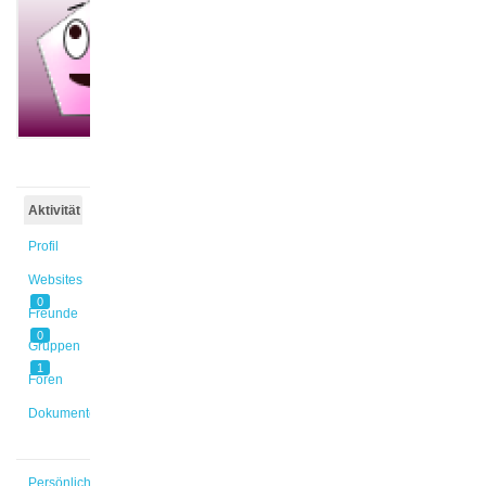
@mcarrete
Aktiv vor
1 Jahr,
6 Monaten
Aktivität
Profil
Websites
0
Freunde
0
Gruppen
1
Foren
Dokumente
Persönlich