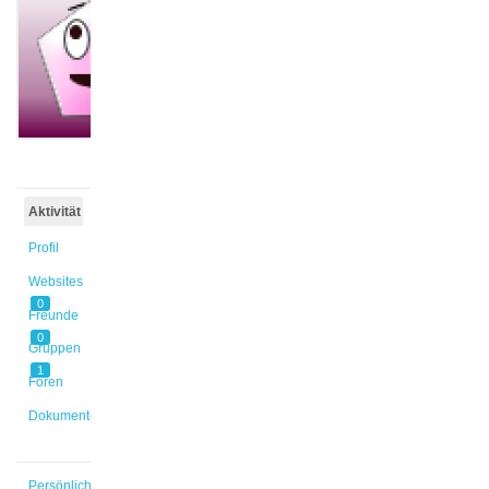
@mcarrete
Aktiv vor
1 Jahr,
6 Monaten
Aktivität
Profil
Websites
0
Freunde
0
Gruppen
1
Foren
Dokumente
Persönlich