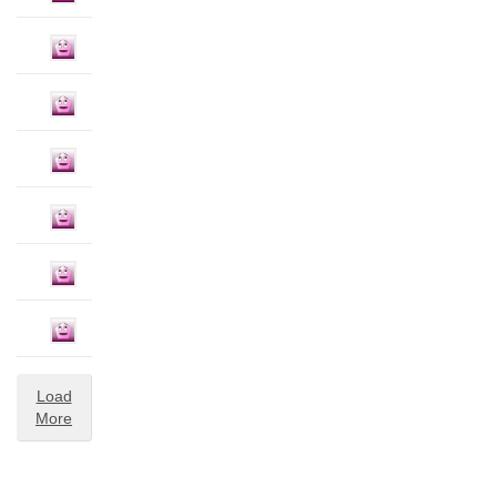
Load
More