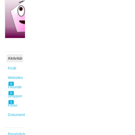
@mcarrete
Aktiv vor
1 Jahr,
6 Monaten
Aktivität
Profil
Websites
0
Freunde
0
Gruppen
1
Foren
Dokumente
Persönlich