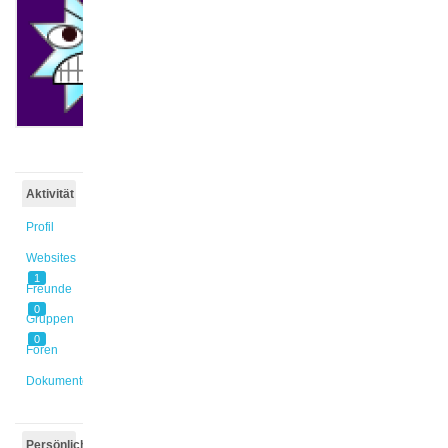
@lucian
Aktiv vor
1 Jahr,
4 Monaten
Aktivität
Profil
Websites
1
Freunde
0
Gruppen
0
Foren
Dokumente
Persönlich