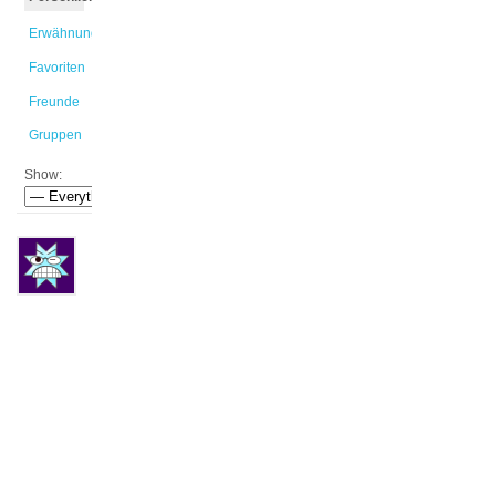
Erwähnungen
Favoriten
Freunde
Gruppen
Show:
Lucian
kommentierte
den
Beitrag,
Kulturwissenschaft
studieren
–
Und
dann
?
,