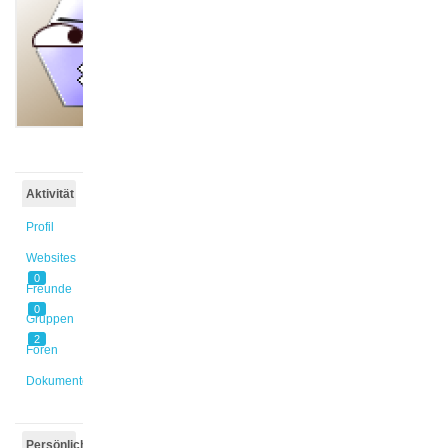
@eboyer
Aktiv vor
3 Jahren
Aktivität
Profil
Websites
0
Freunde
0
Gruppen
2
Foren
Dokumente
Persönlich