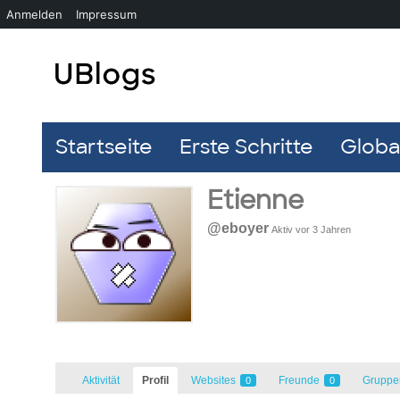
Anmelden
Impressum
Startseite
Erste Schritte
Global
Etienne
@eboyer
Aktiv vor 3 Jahren
Aktivität
Profil
Websites
Freunde
Grupp
0
0