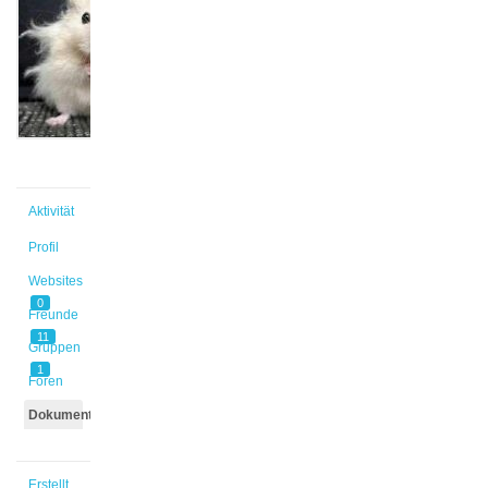
@dietzman
Aktiv vor
5 Jahren,
2 Monaten
Aktivität
Profil
Websites
0
Freunde
11
Gruppen
1
Foren
Dokumente
Erstellt