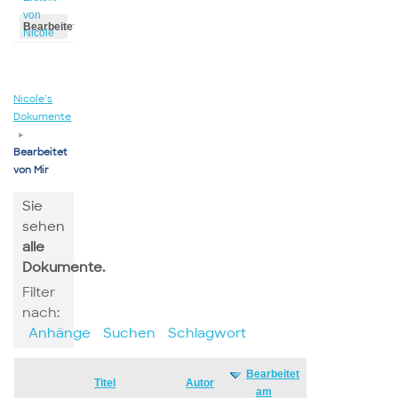
von
Bearbeitet
Nicole
von
Nicole
Nicole’s
Dokumente
▸
Bearbeitet
von Mir
Sie
sehen
alle
Dokumente.
Filter
nach:
Anhänge
Suchen
Schlagwort
Bearbeitet
Has
Titel
Autor
am